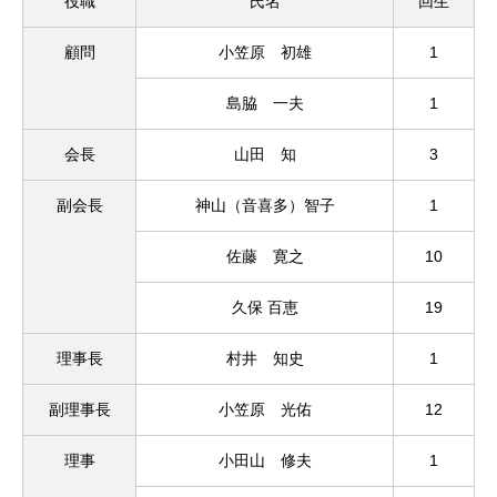
役職
氏名
回生
顧問
小笠原 初雄
1
島脇 一夫
1
会長
山田 知
3
副会長
神山（音喜多）智子
1
佐藤 寛之
10
久保 百恵
19
理事長
村井 知史
1
副理事長
小笠原 光佑
12
理事
小田山 修夫
1