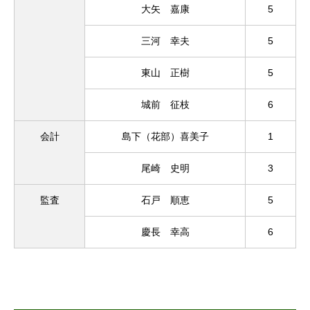
大矢 嘉康
5
三河 幸夫
5
東山 正樹
5
城前 征枝
6
会計
島下（花部）喜美子
1
尾崎 史明
3
監査
石戸 順恵
5
慶長 幸高
6