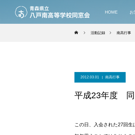
HOME
お
活動記録
南高行事
2012.03.01
南高行事
平成23年度 
この日、入会された27回生は