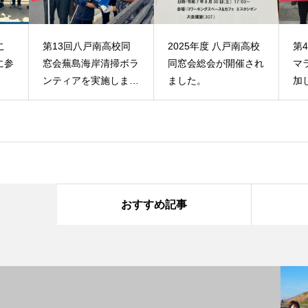
こ
第13回八戸南高校同
2025年度 八戸南高校
第
に参
窓会蕪島海岸清掃ボラ
同窓会総会が開催され
マ
ンティアを実施しまし
ました。
加
た！
おすすめ記事